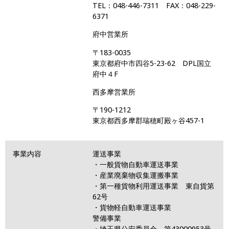
TEL：048-446-7311 FAX：048-229-
6371
府中営業所
〒183-0035
東京都府中市四谷5-23-62 DPL国立
府中４F
西多摩営業所
〒190-1212
東京都西多摩郡瑞穂町殿ヶ谷457-1
事業内容
運送事業
・一般貨物自動車運送事業
・産業廃棄物収集運搬事業
・第一種貨物利用運送事業 東自貨第
62
号
・貨物軽自動車運送事業
警備事業
・埼玉県公安委員会 第
43000953
号