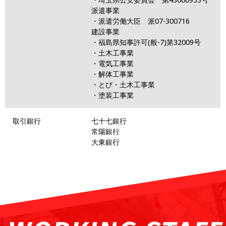
派遣事業
・派遣労働大臣 派
07-300716
建設事業
・福島県知事許可
(
般
-7)
第
32009
号
・土木工事業
・電気工事業
・解体工事業
・とび・土木工事業
・塗装
工事業
取引銀行
七十七銀行
常陽銀行
大東銀行